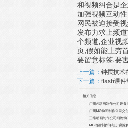
和视频纠合是企
加强视频互动性
网民被迫接受视
发布力求上频道
个频道,企业视
页,假如能上穷
要留意标签,要
上一篇：
钟摆技术
下一篇：
flash
相关信息：
广州AI动画制作公司设
广州MG动画制作公司交
2026/07/29
吗？
三维动画制作公司细胞动
MG动画制作详细步骤拆
2026/07/24
2026/07/22