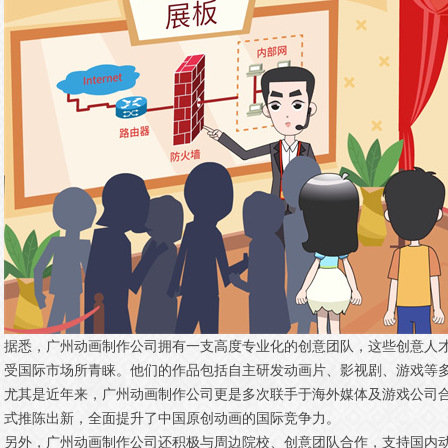
据悉，广州动画制作公司拥有一支高度专业化的创意团队，这些创意人
受国际市场所青睐。他们的作品包括自主研发动画片、影视剧、游戏等
尤其是近年来，广州动画制作公司更是多次联手于海外媒体及游戏公司合
式推陈出新，全面提升了中国原创动画的国际竞争力。
另外，广州动画制作公司还积极与周边院校、创意团队合作，支持国内