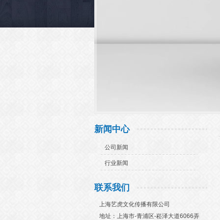
新闻中心
公司新闻
行业新闻
联系我们
上海艺虎文化传播有限公司
地址：上海市-青浦区-崧泽大道6066弄