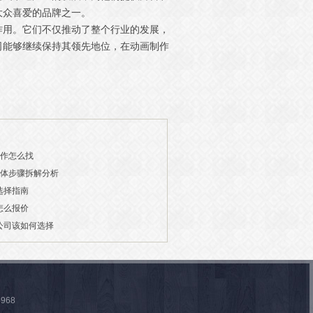
大众喜爱的品牌之一。
作用。它们不仅推动了整个行业的发展，
司能够继续保持其领先地位，在动画制作
制作怎么找
具体步骤拆解分析
选择指南
怎么报价
公司该如何选择
968