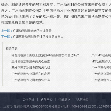
机会。相信通过多年的努力和发展，广州动画制作公司在未来将会成为
总之，广州动画制作公司对于中国动画片行业的发展起着越来越重要的
也为我们生活带来了更多的欢乐和乐趣。我们期待未来广州动画制作公
领域里取得更加卓越的成就。
上一篇：
广州动画制作未来的市场前景
下一篇：
广州三维动画制作行业的发展意义重大
相关信息：
科普短视频长期线上投放找AI动画制作公司合适吗？
广州MG动画
三维动画定制服务商怎么挑选
MG动画制作
2026/07/21
2026/03/20
三维动画定制服务商该怎么找
广州动画公司
2026/03/19
2026/03/18
广州动画制作公司现在的发展
广州动画公司
2026/03/13
2026/03/12
广州动画制作公司都做些什么
广州动画制作
2026/03/06
2026/03/05
2026/03/04
2026/03/03
公司简介
│
新闻中心
│
作品展示
│
联系我们
：上海市-青浦区-崧泽大道6066弄36号楼三层 / 电话：400-804-9112 QQ：1076576