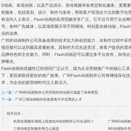
D动画、表现动画，以及产品演示、宣传视频等各类定制化服务。更重
程服务，包括策划、设计、制作与发布，帮助客户实现全方位的数字化
有业内人士表示，Flash动画的应用范畴非常广泛。它不仅可用于企业
号、各种广告媒体，以及场馆展示等不同领域。特别是在移动端，Flas
业的追捧。
广州的动画制作公司具备雄厚的技术实力和创意能力，在制作过程中采
项目都可以达到最高质量标准。其制作方式先进灵活，将客户提供的需
品牌特色和文化魅力。同时，Flash动画还可以通过多平台发布，加强
牌曝光。
Flash动画的优越性已经得到广泛认可，成为企业营销推广中的核心工
下，更容易取得更好的推广效果。广州Flash动画制作公司将继续深化
求，为企业的新营销时代注入新活力。
上一篇：
广州MG动画制作公司所制作的动画片涵盖了各种类型
下一篇：
广州三维动画制作的发展离不开优秀的人才
相关信息：
科普短视频长期线上投放找AI动画制作公司合适吗？
广州MG动画
三维动画定制服务商怎么挑选
MG动画制作
2026/07/21
2026/03/20