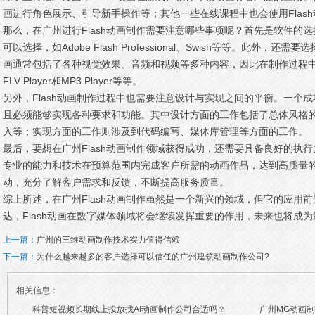
画进行角色展示、引导新手操作等；其他一些在线课程中也会使用Flas
那么，在广州进行Flash动画制作需要注意哪些事项呢？首先是软件的选
可以选择，如Adobe Flash Professional、Swish等等。此外，
画通常包括了各种视觉效果、音频和视频等多种内容，因此在制作过程
FLV Player和MP3 Player等等。
另外，Flash动画制作过程中也需要注意设计与实现之间的平衡。一个成
且必须能够实现各种要求和功能。其中设计方面的工作包括了总体风格
入等；实现方面的工作则涉及到代码编写、媒体库管理等方面的工作。
最后，要想在广州Flash动画制作领域获得成功，还需要具备良好的执
专业的能力和技术在预算范围内完成客户所需的动画作品，达到高质量
动，充分了解客户需求和反馈，不断提高服务质量。
综上所述，在广州Flash动画制作虽然是一个新兴的领域，但它的应用
达，Flash动画在数字媒体领域将会继续发挥重要的作用，未来也将成
上一篇：
广州的三维动画制作技术实力值得信赖
下一篇：
为什么越来越多的客户选择可以信任的广州建筑动画制作公司?
相关信息：
科普短视频长期线上投放找AI动画制作公司合适吗？
广州MG动画