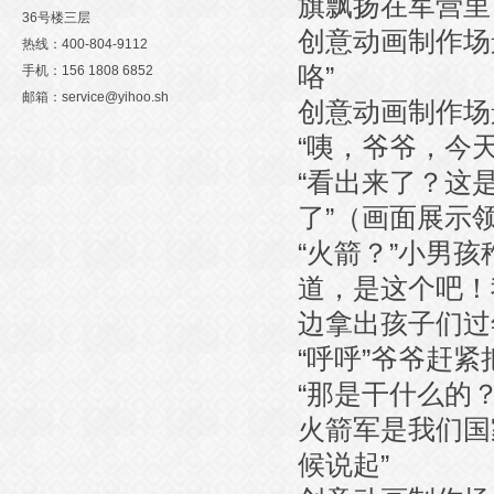
旗飘扬在军营里
36号楼三层
创意动画制作场
热线：400-804-9112
咯”
手机：156 1808 6852
邮箱：service@yihoo.sh
创意动画制作场
“咦，爷爷，今
“看出来了？这
了”（画面展示
“火箭？”小男
道，是这个吧！
边拿出孩子们过
“呼呼”爷爷赶
“那是干什么的？
火箭军是我们国
候说起”