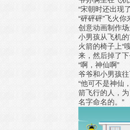
“宋朝时还出现
“砰砰砰”飞火
创意动画制作场
小男孩从飞机的
火箭的椅子上“
来，然后掉了下
“啊，神仙啊”
爷爷和小男孩往
“他可不是神仙
箭飞行的人，为
名字命名的。”