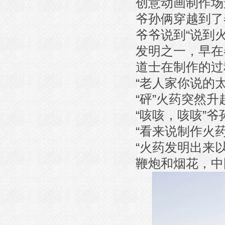
创意动画制作场
爷孙俩穿越到了
爷爷说到“说到
发明之一，早在
道士在制作的过
“老人家你说的太
“砰”火药突然升
“咳咳，咳咳”
“看来说制作火
“火药发明出来
鞭炮和烟花，中