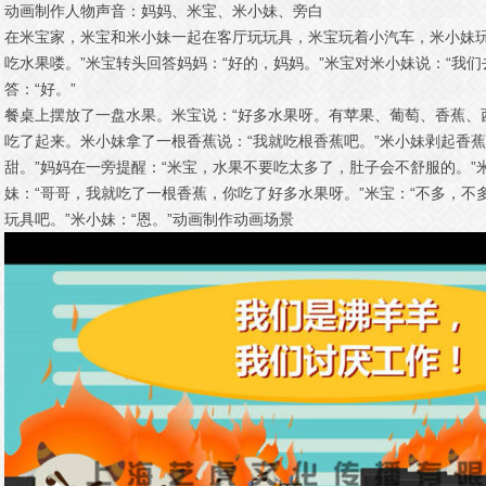
动画制作人物声音：妈妈、米宝、米小妹、旁白
在米宝家，米宝和米小妹一起在客厅玩玩具，米宝玩着小汽车，米小妹玩
吃水果喽。”米宝转头回答妈妈：“好的，妈妈。”米宝对米小妹说：“我
答：“好。”
餐桌上摆放了一盘水果。米宝说：“好多水果呀。有苹果、葡萄、香蕉、
吃了起来。米小妹拿了一根香蕉说：“我就吃根香蕉吧。”米小妹剥起香
甜。”妈妈在一旁提醒：“米宝，水果不要吃太多了，肚子会不舒服的。”
妹：“哥哥，我就吃了一根香蕉，你吃了好多水果呀。”米宝：“不多，
玩具吧。”米小妹：“恩。”动画制作动画场景