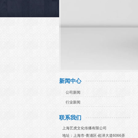
新闻中心
公司新闻
行业新闻
联系我们
上海艺虎文化传播有限公司
地址：上海市-青浦区-崧泽大道6066弄