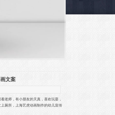
动画文案
跟着老师，有小朋友的天真，喜欢玩耍，
忙上厕所，上海艺虎动画制作的幼儿宣传