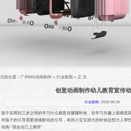
当前位置：
广州MG动画制作
»
行业新闻
» 正 文
创意动画制作幼儿教育宣传
行业新闻
/ 2018-06-26
孩子在两到三岁之间的学习什么都是在朦胧时候，在学习兴趣上面都是
对孩子的引导需要潜移默化的引导，有的小宝宝很大的时候还想大人帮
动画-“我会自己上厕所”