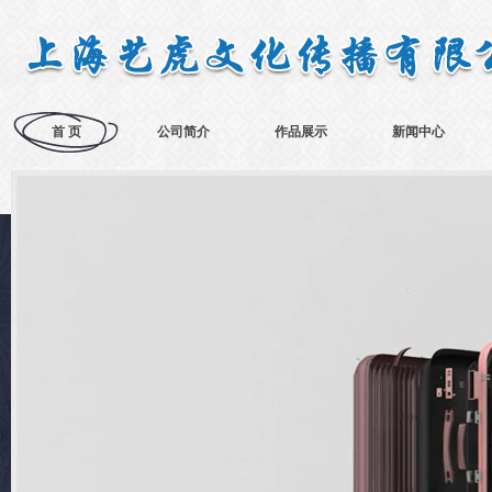
首 页
公司简介
作品展示
新闻中心