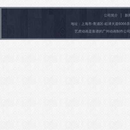
2026/03/10
公司简介
│
新
地址：上海市-青浦区-崧泽大道6066弄36号楼
艺虎动画是靠谱的广州动画制作公司