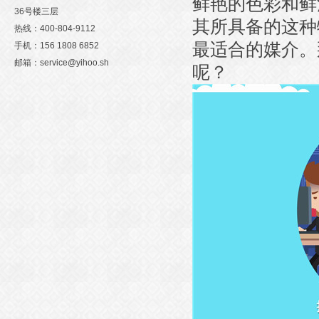
鲜艳的色彩和鲜
36号楼三层
其所具备的这种
热线：400-804-9112
最适合的媒介。
手机：156 1808 6852
邮箱：service@yihoo.sh
呢？