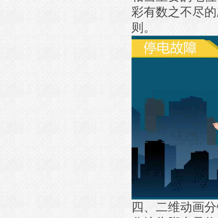
彩有数之不尽的
则。
四、二维动画分